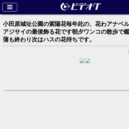
小田原城址公園の紫陽花毎年此の、花わアナベ
アジサイの最後飾る花です朝夕ワンコの散歩で
蒲も終わり次はハスの花待ちです。